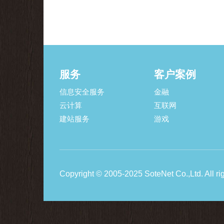
服务
客户案例
信息安全服务
金融
云计算
互联网
建站服务
游戏
Copyright © 2005-2025 SoteNet Co.,Ltd. All ri