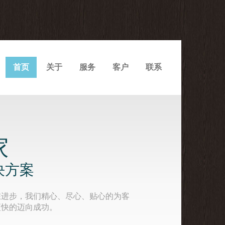
首页
关于
服务
客户
联系
家
决方案
在进步，我们精心、尽心、贴心的为客
更快的迈向成功。