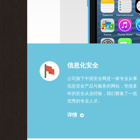
信息化安全
公司旗下中国安全网是一家专业从事
信息安全产品与服务的网站，凭借多
年的安全从业经验，我们聚集了一批
优秀的专业人才。
详情